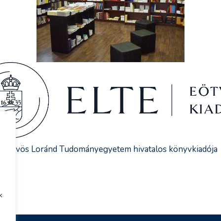
Eötvös Loránd Tudományegyetem hivatalos könyvkiadója
k