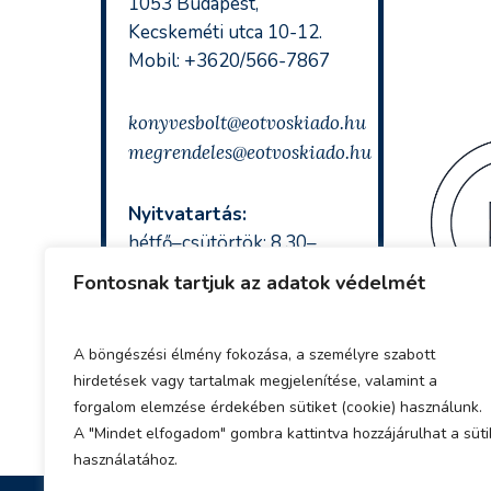
1053 Budapest,
Kecskeméti utca 10-12.
Mobil: +3620/566-7867
konyvesbolt@eotvoskiado.hu
megrendeles@eotvoskiado.hu
Nyitvatartás:
hétfő–csütörtök: 8.30–
16.30
Fontosnak tartjuk az adatok védelmét
péntek: 9.00–14.00
szombat–vasárnap: zárva
A böngészési élmény fokozása, a személyre szabott
hirdetések vagy tartalmak megjelenítése, valamint a
forgalom elemzése érdekében sütiket (cookie) használunk.
A "Mindet elfogadom" gombra kattintva hozzájárulhat a süti
használatához.