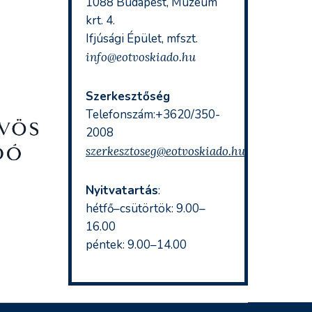
1088 Budapest, Múzeum
krt. 4.
Ifjúsági Épület, mfszt.
info@eotvoskiado.hu
Szerkesztőség
Telefonszám:+3620/350-
2008
szerkesztoseg@eotvoskiado.hu
Nyitvatartás
:
hétfő–csütörtök: 9.00–
16.00
péntek: 9.00–14.00