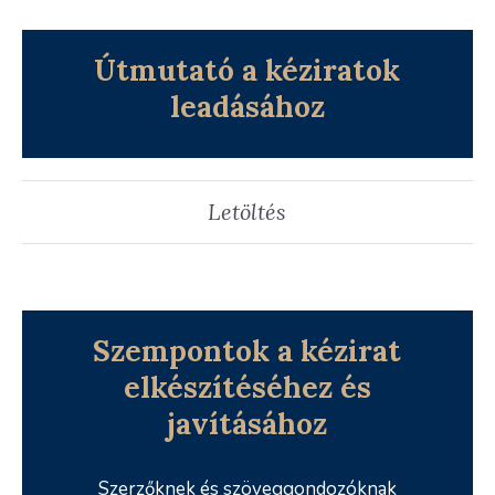
Útmutató a kéziratok
leadásához
Letöltés
Szempontok a kézirat
elkészítéséhez és
javításához
Szerzőknek és szöveggondozóknak