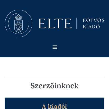
Szerzőinknek
A kiadói