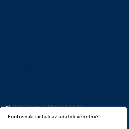
1053. Budapest, Királyi Pál u. 18
Fontosnak tartjuk az adatok védelmét
info@eotvoskiado.hu