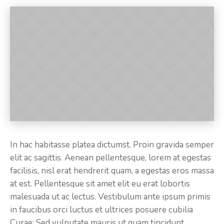
In hac habitasse platea dictumst. Proin gravida semper
elit ac sagittis. Aenean pellentesque, lorem at egestas
facilisis, nisl erat hendrerit quam, a egestas eros massa
at est. Pellentesque sit amet elit eu erat lobortis
malesuada ut ac lectus. Vestibulum ante ipsum primis
in faucibus orci luctus et ultrices posuere cubilia
Curae; Sed vulputate mauris ut quam tincidunt