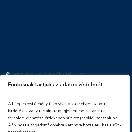
1053. Budapest, Királyi Pál u. 18
Fontosnak tartjuk az adatok védelmét
info@eotvoskiado.hu
+36 1 483-8001
A böngészési élmény fokozása, a személyre szabott
hirdetések vagy tartalmak megjelenítése, valamint a
forgalom elemzése érdekében sütiket (cookie) használunk.
A "Mindet elfogadom" gombra kattintva hozzájárulhat a sütik