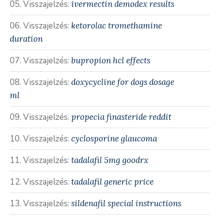
Visszajelzés:
ivermectin demodex results
Visszajelzés:
ketorolac tromethamine
duration
Visszajelzés:
bupropion hcl effects
Visszajelzés:
doxycycline for dogs dosage
ml
Visszajelzés:
propecia finasteride reddit
Visszajelzés:
cyclosporine glaucoma
Visszajelzés:
tadalafil 5mg goodrx
Visszajelzés:
tadalafil generic price
Visszajelzés:
sildenafil special instructions