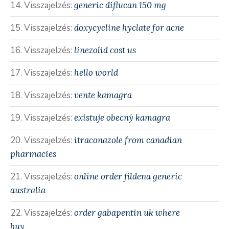
Visszajelzés:
generic diflucan 150 mg
Visszajelzés:
doxycycline hyclate for acne
Visszajelzés:
linezolid cost us
Visszajelzés:
hello world
Visszajelzés:
vente kamagra
Visszajelzés:
existuje obecný kamagra
Visszajelzés:
itraconazole from canadian
pharmacies
Visszajelzés:
online order fildena generic
australia
Visszajelzés:
order gabapentin uk where
buy