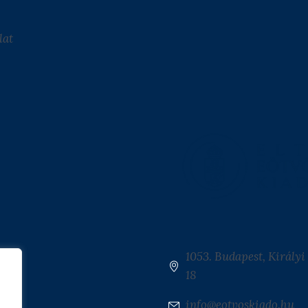
lat
1053. Budapest, Királyi 
18
info@eotvoskiado.hu