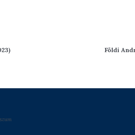
023)
Földi And
sszum