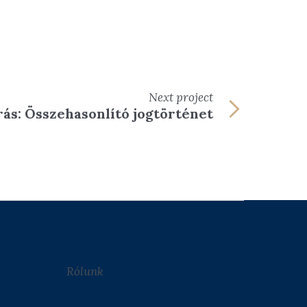
Next
project
rás: Összehasonlító jogtörténet
Rólunk