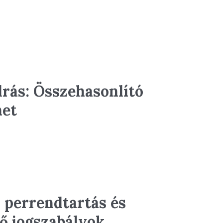
drás: Összehasonlító
net
i perrendtartás és
tő jogszabályok