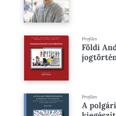
Profiles
Földi An
jogtörté
Profiles
A polgár
kiegészí