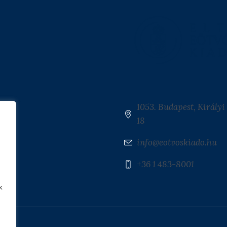
1053. Budapest, Királyi 
18
info@eotvoskiado.hu
+36 1 483-8001
k