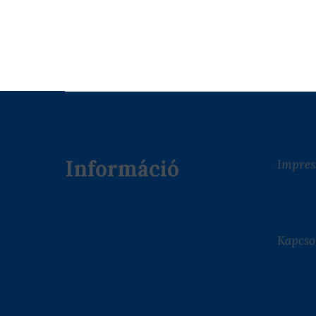
Információ
Impre
Kapcso