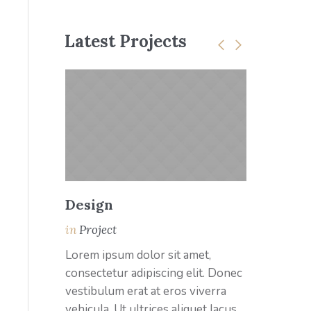
Latest Projects
Design
A kiadói
munkafo
in
Project
in
Art
Lorem ipsum dolor sit amet,
consectetur adipiscing elit. Donec
Lorem ipsum
vestibulum erat at eros viverra
consectetur 
vehicula. Ut ultrices aliquet lacus
vestibulum e