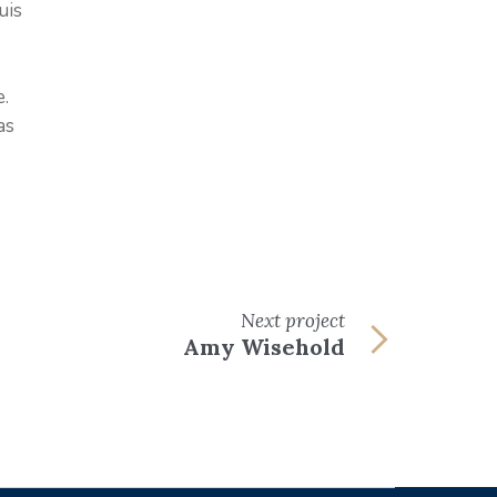
uis
e.
as
Next
project
Amy Wisehold