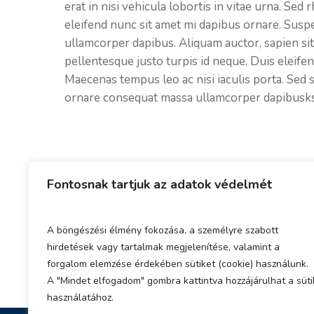
erat in nisi vehicula lobortis in vitae urna. Sed
eleifend nunc sit amet mi dapibus ornare. Sus
ullamcorper dapibus. Aliquam auctor, sapien sit 
pellentesque justo turpis id neque. Duis eleife
Maecenas tempus leo ac nisi iaculis porta. Sed sa
ornare consequat massa ullamcorper dapibusk
Fontosnak tartjuk az adatok védelmét
Previous
project
Földi András: Összehasonlító j
A böngészési élmény fokozása, a személyre szabott
hirdetések vagy tartalmak megjelenítése, valamint a
forgalom elemzése érdekében sütiket (cookie) használunk.
A "Mindet elfogadom" gombra kattintva hozzájárulhat a süti
használatához.