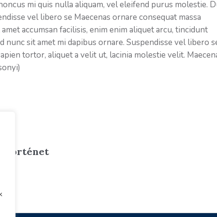
 rhoncus mi quis nulla aliquam, vel eleifend purus molestie. D
pendisse vel libero se Maecenas ornare consequat massa
amet accumsan facilisis, enim enim aliquet arcu, tincidunt
nd nunc sit amet mi dapibus ornare. Suspendisse vel libero s
pien tortor, aliquet a velit ut, lacinia molestie velit. Maecen
sonyi)
ogtörténet
k