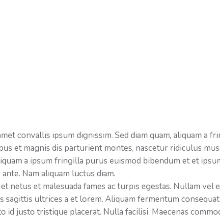
amet convallis ipsum dignissim. Sed diam quam, aliquam a fri
ibus et magnis dis parturient montes, nascetur ridiculus mus
Aliquam a ipsum fringilla purus euismod bibendum et et ipsu
 ante. Nam aliquam luctus diam.
et netus et malesuada fames ac turpis egestas. Nullam vel e
cus sagittis ultrices a et lorem. Aliquam fermentum consequat
to id justo tristique placerat. Nulla facilisi. Maecenas comm