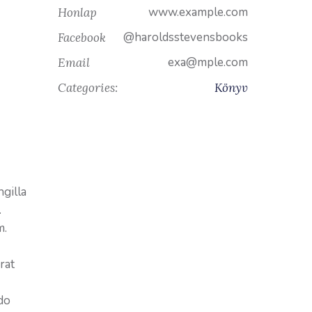
www.example.com
Honlap
@haroldsstevensbooks
Facebook
exa@mple.com
Email
Categories:
Könyv
ngilla
.
m.
rat
odo