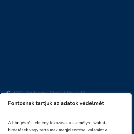
1053. Budapest, Királyi Pál u. 18
Fontosnak tartjuk az adatok védelmét
info@eotvoskiado.hu
+36 1 483-8001
A böngészési élmény fokozása, a személyre szabott
hirdetések vagy tartalmak megjelenítése, valamint a