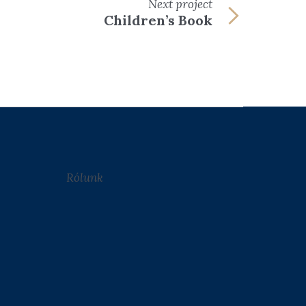
Next
project
Children’s Book
Rólunk