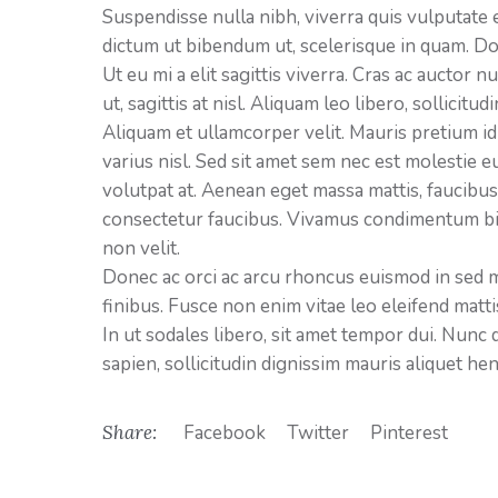
Suspendisse nulla nibh, viverra quis vulputate e
dictum ut bibendum ut, scelerisque in quam. Do
Ut eu mi a elit sagittis viverra. Cras ac auctor 
ut, sagittis at nisl. Aliquam leo libero, sollicit
Aliquam et ullamcorper velit. Mauris pretium id 
varius nisl. Sed sit amet sem nec est molestie eu
volutpat at. Aenean eget massa mattis, faucibus 
consectetur faucibus. Vivamus condimentum bib
non velit.
Donec ac orci ac arcu rhoncus euismod in sed mi
finibus. Fusce non enim vitae leo eleifend matt
In ut sodales libero, sit amet tempor dui. Nunc
sapien, sollicitudin dignissim mauris aliquet h
Share:
Facebook
Twitter
Pinterest