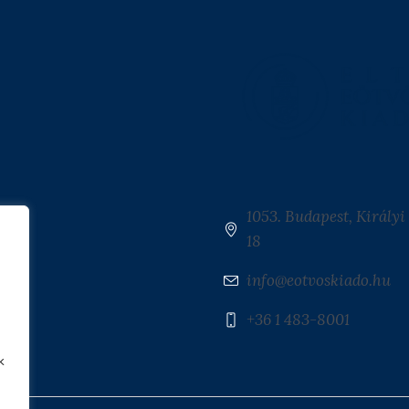
1053. Budapest, Királyi 
18
info@eotvoskiado.hu
+36 1 483-8001
k