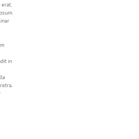
 erat,
ipsum.
vinar
am
it in
lla
retra.
r