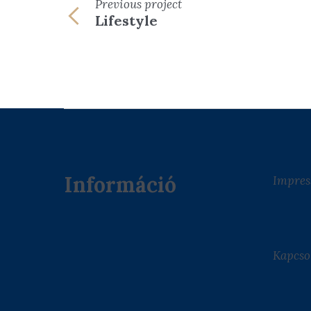
Previous
project
Lifestyle
Információ
Impre
Kapcso