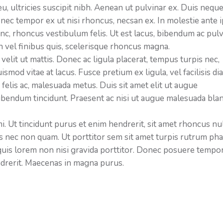
u, ultricies suscipit nibh. Aenean ut pulvinar ex. Duis neque
nec tempor ex ut nisi rhoncus, necsan ex. In molestie ante 
nunc, rhoncus vestibulum felis. Ut est lacus, bibendum ac pul
udin vel finibus quis, scelerisque rhoncus magna.
velit ut mattis. Donec ac ligula placerat, tempus turpis nec,
ismod vitae at lacus. Fusce pretium ex ligula, vel facilisis di
felis ac, malesuada metus. Duis sit amet elit ut augue
endum tincidunt. Praesent ac nisi ut augue malesuada bland
. Ut tincidunt purus et enim hendrerit, sit amet rhoncus nu
is nec non quam. Ut porttitor sem sit amet turpis rutrum pha
 quis lorem non nisi gravida porttitor. Donec posuere tempo
endrerit. Maecenas in magna purus.